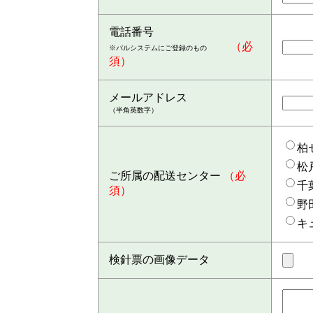
電話番号
（必
※パルシステムにご登録のもの
須）
メールアドレス
（半角英数字）
柏
松
ご所属の配送センター
（必
千
須）
野
キ
検針票の画像データ