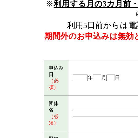
※
利用する月の3カ月前・
利用5日前からは
期間外のお申込みは無効
申込み
日
年
月
日
（必
須）
団体
名
（必
須）