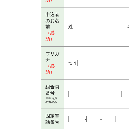
申込者
のお名
前
姓
（必
須）
フリガ
ナ
セイ
（必
須）
組合員
番号
※組合員
の方のみ
固定電
-
-
話番号