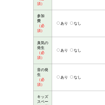
須）
参加
費
あり
なし
（必
須）
臭気の
発生
あり
なし
（必
須）
音の発
生
あり
なし
（必
須）
キッズ
スペー