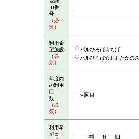
登録
ID番
号
（必
須）
利用希
望施設
パルひろば☆ちば
（必
パルひろば☆おおたかの
須）
年度内
の利用
回
回目
数
（必
須）
利用希
望日
年
月
日