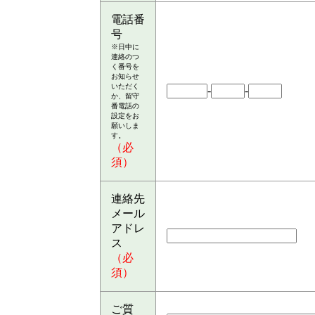
電話番
号
※日中に
連絡のつ
く番号を
お知らせ
いただく
-
-
か、留守
番電話の
設定をお
願いしま
す。
（必
須）
連絡先
メール
アドレ
ス
（必
須）
ご質