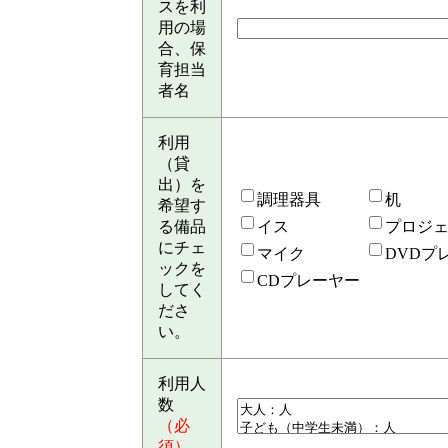
スを利
用の場
合、保
育担当
者名
利用
（貸
出）を
調理器具
机
希望す
る備品
イス
プロジ
にチェ
マイク
DVDプ
ックを
CDプレーヤー
してく
ださ
い。
利用人
数
（必
須）