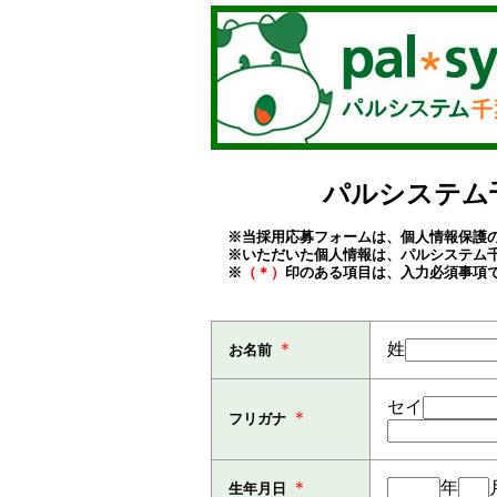
パルシステム
※当採用応募フォームは、個人情報保護の
※いただいた個人情報は、パルシステム
※
（＊）
印のある項目は、入力必須事項
＊
姓
お名前
セイ
＊
フリガナ
＊
年
生年月日