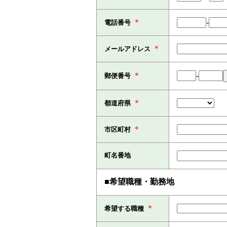
＊
-
電話番号
＊
メールアドレス
＊
-
郵便番号
＊
都道府県
＊
市区町村
町名番地
■希望職種・勤務地
＊
希望する職種