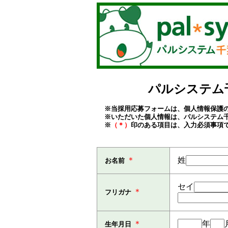
パルシステム
※当採用応募フォームは、個人情報保護の
※いただいた個人情報は、パルシステム
※
（＊）
印のある項目は、入力必須事項
＊
姓
お名前
セイ
＊
フリガナ
＊
年
生年月日