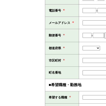
＊
-
電話番号
＊
メールアドレス
＊
-
郵便番号
＊
都道府県
＊
市区町村
町名番地
■希望職種・勤務地
＊
希望する職種