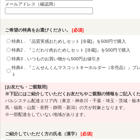
メールアドレス（確認用）
ご希望の特典をお選びください。
[必須]
特典1．『品質実感おためしセット [冷蔵]』を500円で購入
特典2．『こだわり肉おためしセット [冷蔵]』を500円で購入
特典3．いつものお買い物から500円お値引き
特典4．『こんせんくんマスコットキーホルダー（非売品）』プ
ト
[お友だち・ご親類用]
※下記にはご紹介していただくお友だちやご親類の情報をご記入く
パルシステム配達エリア内（東京・神奈川・千葉・埼玉・茨城・栃
馬・福島・山梨・長野・静岡・新潟）の方が対象となります。
※一部配達をしていない地域があります。
ご紹介していただく方の氏名（漢字）
[必須]