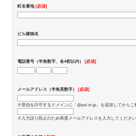
町名番地
[必須]
ビル建物名
電話番号（半角数字、各4桁以内）
[必須]
-
-
メールアドレス（半角英数字）
[必須]
※受信を許可するドメインに「@pal.or.jp」を追加してから
※入力誤り防止のため再度メールアドレスを入力してくださ