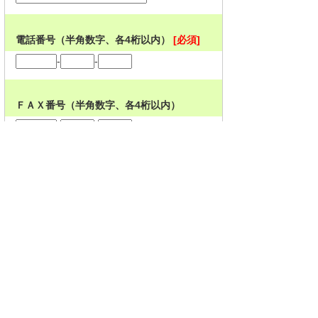
電話番号（半角数字、各4桁以内）
[必須]
-
-
ＦＡＸ番号（半角数字、各4桁以内）
-
-
メールアドレス（半角英数字）
メールアドレス（半角英数字）※確認のた
め再入力
[必須]
問3. お問い合わせ内容（1000字以内でご
記入ください）
[必須]