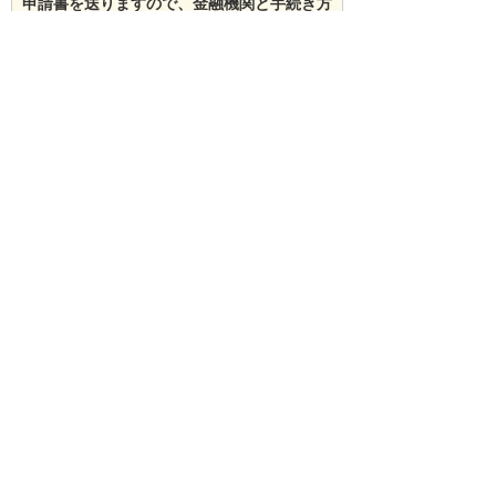
申請書を送りますので、金融機関と手続き方
法をお選びください
[必須]
代行用紙（銀行・郵便局）
銀行窓口用
郵便局窓口用
※登録・変更には、申請書をお預かりしてか
ら1～2ヶ月かかります。予めご了承くださ
い。
※窓口用の申請書は、窓口にてお手続き後、
返信用封筒でご提出ください。
内容